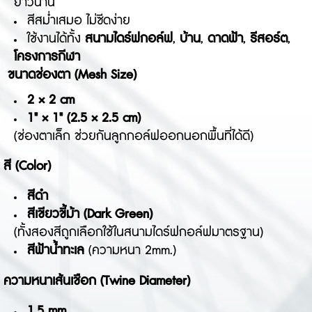
ยาวนาน
สีสม่ำเสมอ ไม่ซีดง่าย
ใช้งานได้ทั้ง
สนามไดร์ฟกอล์ฟ
,
บ้าน
,
ดาดฟ้า
,
รีสอร์ต
,
โครงการกีฬา
ขนาดช่องตา (Mesh Size)
2 × 2 cm
1" × 1" (2.5 × 2.5 cm)
(ช่องตาเล็ก ช่วยกันลูกกอล์ฟออกนอกพื้นที่ได้ดี)
สี (Color)
สีดำ
สีเขียวขี้ม้า (Dark Green)
(ทั้งสองสีถูกเลือกใช้ในสนามไดร์ฟกอล์ฟมาตรฐาน)
สีฟ้าน้ำทะเล
(ความหนา 2mm.)
ความหนาเส้นเชือก (Twine Diameter)
1.5 mm