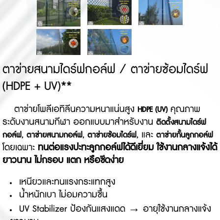
ตาข่ายสนามไดร์ฟกอล์ฟ / ตาข่ายซ้อมไดร์ฟ
(HDPE + UV)**
ตาข่ายโพลีเอทิลีนความหนาแน่นสูง
คุณภาพ
HDPE (UV)
ระดับงานสนามกีฬา ออกแบบมาสำหรับงาน
ติดตั้งสนามไดร์ฟ
,
,
, และ
กอล์ฟ
ตาข่ายสนามกอล์ฟ
ตาข่ายซ้อมไดร์ฟ
ตาข่ายกั้นลูกกอล์ฟ
โดยเฉพาะ
ทนต่อแรงปะทะลูกกอล์ฟได้ดีเยี่ยม ใช้งานกลางแจ้งได้
ยาวนาน ไม่กรอบ แตก หรือซีดง่าย
เหนียวและทนแรงกระแทกสูง
น้ำหนักเบา ไม่อมความชื้น
UV Stabilizer ป้องกันแสงแดด → อายุใช้งานกลางแจ้ง