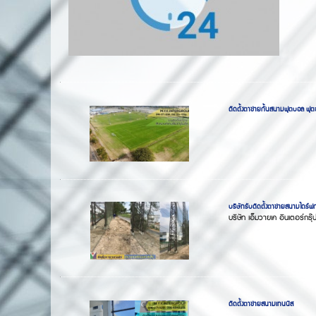
ติดตั้งตาข่ายกั้นสนามฟุตบอล ฟุ
บริษัทรับติดตั้งตาข่ายสนามไดร์
บริษัท เอ็มวายเค อินเตอร์ก
ติดตั้งตาข่ายสนามเทนนิส