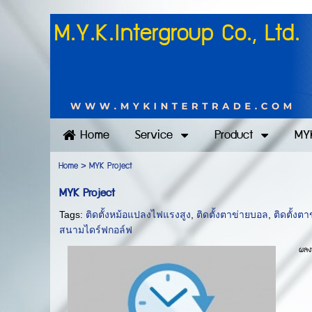
M.Y.K.Intergroup Co., Ltd.
Home
Service
Product
MYK
Home
>
MYK Project
MYK Project
Tags:
ติดตั้งหม้อแปลงไฟแรงสูง
,
ติดตั้งตาข่ายบอล
,
ติดตั้งต
สนามไดร์ฟกอล์ฟ
ผลงา