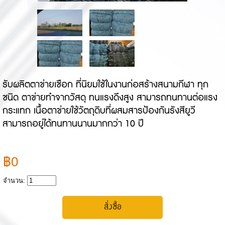
รับผลิตตาข่ายเชือก ที่นิยมใช้ในงานก่อสร้างสนามกีฬา ทุก
ชนิด ตาข่ายทำจากวัสดุ ทนแรงดึงสูง สามารถทนทานต่อแรง
กระแทก เนื้อตาข่ายใช้วัตถุดิบที่ผสมสารป้องกันรังสียูวี
สามารถอยู่ได้ทนทานนานมากกว่า 10 ปี
฿0
จำนวน: