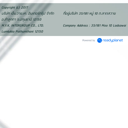
Copyright (c) 2017
บริษัท เอ็ม.วาย.เค. อินเตอร์กรุ๊ป จำกัด ที่อยู่บริษัท 35/181 หมู่ 10 ต.ลาดสวาย
อ.ลำลูกกา จ.ปทุมธานี 12150
M.Y.K. INTERGROUP CO., LTD. Company Address : 35/181 Moo 10 Ladsawai
Lumlukka Pathumthani 12150