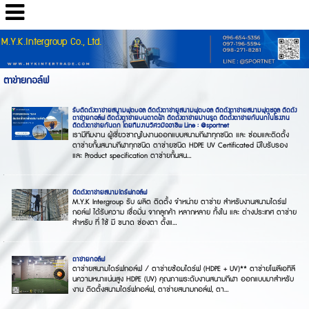
M.Y.K.Intergroup Co., Ltd.
ตาข่ายกอล์ฟ
รับติดตั้งตาข่ายสนามฟุตบอล ติดตั้งตาข่ายสนามฟุตบอล ติดตั้งตาข่ายสนามฟุตซอล ติดตั้ง
ตาข่ายกอล์ฟ ติดตั้งตาข่ายบนดาดฟ้า ติดตั้งตาข่ายม่านรูด ติดตั้งตาข่ายกันนกในโรงงาน
ติดตั้งตาข่ายกันตก โดยทีมงานวิศวมืออาชีพ Line : @sportnet
เรามีทีมงาน ผู้เชี่ยวชาญในงานออกแบบสนามกีฬาทุกชนิด และ ซ่อมและติดตั้ง
ตาข่ายกั้นสนามกีฬาทุกชนิด ตาข่ายชนิด HDPE UV Certificated มีใบรับรอง
และ Product specification ตาข่ายกั้นสน...
ติดตั้งตาข่ายสนามไดร์ฟกอล์ฟ
M.Y.K Intergroup รับ ผลิต ติดตั้ง จำหน่าย ตาข่าย สำหรับงานสนามไดร์ฟ
กอล์ฟ ได้รับความ เชื่อมั่น จากลูกค้า หลากหลาย ทั้งใน และ ต่างประเทศ ตาข่าย
สำหรับ ที่ ใช้ มี ขนาด ช่องตา ตั้งแ...
ตาข่ายกอล์ฟ
ตาข่ายสนามไดร์ฟกอล์ฟ / ตาข่ายซ้อมไดร์ฟ (HDPE + UV)** ตาข่ายโพลีเอทิลี
นความหนาแน่นสูง HDPE (UV) คุณภาพระดับงานสนามกีฬา ออกแบบมาสำหรับ
งาน ติดตั้งสนามไดร์ฟกอล์ฟ, ตาข่ายสนามกอล์ฟ, ตา...