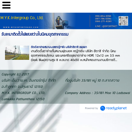
M.Y.K.Intergroup Co., Ltd.
รับเหมาติดตั้งไฟแสงสว่างในนิคมอุตสาหกรรม
ติดตั้งตาข่ายสนามบอลหญ้าจริง บริษัทฮิตาชิ อยุธยา
งานติดตั้งตาข่ายกั้นสนามฟุตบอล หญ้าจริง บริษัท ฮิตาชิ จำกัด นิคม
อุตสาหกรรมโรจนะ พระนครศรีอยุธยาตาข่าย HDPE 12x12 cm 3.5 mm
(Dark Blue)ความสูง 8 m.ขนาด 40x50 m.สนใจสอบถามงานบริการติ...
Copyright (c) 2017
บริษัท เอ็ม.วาย.เค. อินเตอร์กรุ๊ป จำกัด ที่อยู่บริษัท 35/181 หมู่ 10 ต.ลาดสวาย
อ.ลำลูกกา จ.ปทุมธานี 12150
M.Y.K. INTERGROUP CO., LTD. Company Address : 35/181 Moo 10 Ladsawai
Lumlukka Pathumthani 12150