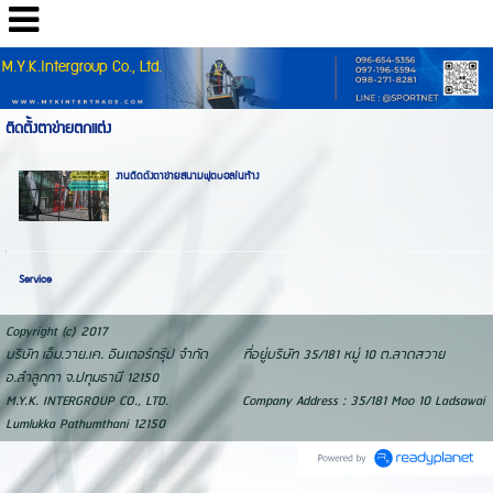
M.Y.K.Intergroup Co., Ltd.
ติดตั้งตาข่ายตกแต่ง
งานติดตั้งตาข่ายสนามฟุตบอลในห้าง
Service
Copyright (c) 2017
บริษัท เอ็ม.วาย.เค. อินเตอร์กรุ๊ป จำกัด ที่อยู่บริษัท 35/181 หมู่ 10 ต.ลาดสวาย
อ.ลำลูกกา จ.ปทุมธานี 12150
M.Y.K. INTERGROUP CO., LTD. Company Address : 35/181 Moo 10 Ladsawai
Lumlukka Pathumthani 12150