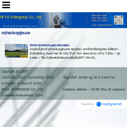
M.Y.K.Intergroup Co., Ltd.
ตาข่ายประตูฟุตบอล
ติดตั้งตาข่ายโกลประตูฟุตบอลทรงยุโรป
งานติดตั้งตาข่ายโกลประตูฟุตบอล ทรงยุโรป มหาวิทยาลัยกรุงเทพ รังสิตตา
ข่ายโกลประตู Goal Net PE (UV) 5"x5" หนา 4mm.ขนาด กว้าง 7.32m / สูง
2.44m / ลึก 2.40mสนใจสอบถามเพิ่มเติม097-196-55...
Copyright (c) 2017
บริษัท เอ็ม.วาย.เค. อินเตอร์กรุ๊ป จำกัด ที่อยู่บริษัท 35/181 หมู่ 10 ต.ลาดสวาย
อ.ลำลูกกา จ.ปทุมธานี 12150
M.Y.K. INTERGROUP CO., LTD. Company Address : 35/181 Moo 10 Ladsawai
Lumlukka Pathumthani 12150