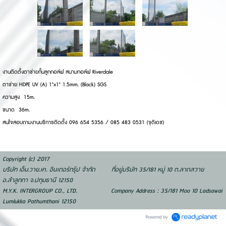
งานติดตั้งตาข่ายกั้นลูกกอล์ฟ สนามกอล์ฟ Riverdale
ตาข่าย HDPE UV (A) 1"x1" 1.5mm. (Black) SGS
ความสูง 15m.
ขนาด 36m.
สนใจสอบถามงานบริการติดตั้ง 096 654 5356 / 085 483 0531 (จุติเดช)
Copyright (c) 2017
บริษัท เอ็ม.วาย.เค. อินเตอร์กรุ๊ป จำกัด ที่อยู่บริษัท 35/181 หมู่ 10 ต.ลาดสวาย
อ.ลำลูกกา จ.ปทุมธานี 12150
M.Y.K. INTERGROUP CO., LTD. Company Address : 35/181 Moo 10 Ladsawai
Lumlukka Pathumthani 12150