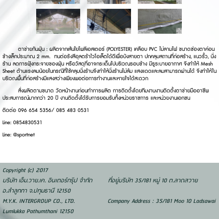
ตาข่ายกันฝุ่น : ผลิตจากเส้นใยโพลีเอสเตอร์ (POLYESTER) เคลือบ PVC ไม่ลามไฟ ขนาดช่องตาค่อน
ข้างเล็กประมาณ 2 mm. ทนต่อรังสีอุลตร้าไวโอเล็ตได้ดีเพื่อบังสายตา ปกคลุมสถานที่ก่อสร้าง, แนวรั้ว, นั่ง
ร้าน ลดการฟุ้งกระจายของฝุ่น หรือวัสดุที่อาจกระเด็นไปบริเวณรอบข้าง มีรูระบายอากาศ จึงทำให้ Mesh
Sheet ต้านแรงลมน้อยในกรณีที่ใช้คลุมนั่งร้านจึงทำให้นั่งร้านไม่ล้ม แสงแดดและลมสามารถผ่านได้ จึงทำให้ใน
บริเวณพื้นที่ก่อสร้างมีแสงสว่างเพียงพอต่อการทำงานและหายใจได้สะดวก
สั่งผลิตตามขนาด วัดหน้างานก่อนทำการผลิต การติดตั้งโดยทีมงานงานติดตั้งตาข่ายมืออาชีพ
ประสบการณ์มากกว่า 20 ปี งานติดตั้งได้รับการยอมรับทั้งหน่วยราชการ และหน่วยงานเอกชน
ติดต่อ 096 654 5356/ 085 483 0531
Line: 0854830531
Line: @sportnet
Copyright (c) 2017
บริษัท เอ็ม.วาย.เค. อินเตอร์กรุ๊ป จำกัด ที่อยู่บริษัท 35/181 หมู่ 10 ต.ลาดสวาย
อ.ลำลูกกา จ.ปทุมธานี 12150
M.Y.K. INTERGROUP CO., LTD. Company Address : 35/181 Moo 10 Ladsawai
Lumlukka Pathumthani 12150