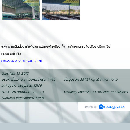
ผลงานการติดตั้งตาข่ายกั้นสนามฟุตบอลโรงเรียน ทั้งภาครัฐและเอกชน โดยทีมงานมืออาชีพ
สอบถามเพิ่มเติม
096-654-5356, 085-483-0531
Copyright (c) 2017
บริษัท เอ็ม.วาย.เค. อินเตอร์กรุ๊ป จำกัด ที่อยู่บริษัท 35/181 หมู่ 10 ต.ลาดสวาย
อ.ลำลูกกา จ.ปทุมธานี 12150
M.Y.K. INTERGROUP CO., LTD. Company Address : 35/181 Moo 10 Ladsawai
Lumlukka Pathumthani 12150