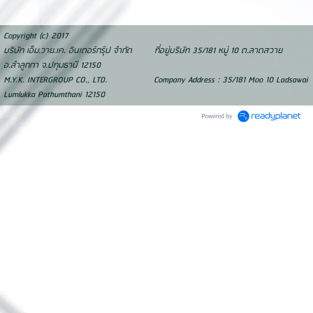
Copyright (c) 2017
บริษัท เอ็ม.วาย.เค. อินเตอร์กรุ๊ป จำกัด ที่อยู่บริษัท 35/181 หมู่ 10 ต.ลาดสวาย
อ.ลำลูกกา จ.ปทุมธานี 12150
M.Y.K. INTERGROUP CO., LTD. Company Address : 35/181 Moo 10 Ladsawai
Lumlukka Pathumthani 12150