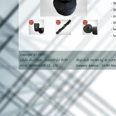
- ใ
- ใช
- ร้
- ใช
- โย
- โยง
Copyright (c) 2017
บริษัท เอ็ม.วาย.เค. อินเตอร์กรุ๊ป จำกัด ที่อยู่บริษัท 35/181 หมู่ 10 ต.
M.Y.K. INTERGROUP CO., LTD. Company Address : 35/181 Moo 10 