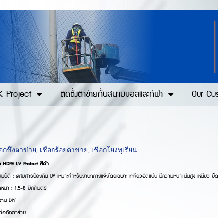
 Project
ติดตั้งตาข่ายกั้นสนามบอลและกีฬา
Our Cu
ือกขึงตาข่าย
,
เชือกร้อยตาข่าย
,
เชือกโยงทุเรียน
ก HDPE UV Protect สีดำ
มบัติ : ผสมสารป้องกัน UV เหมาะสำหรับงานกลางแจ้งโดยเฉพาะ เกลียวอัดแน่น มีความหนาแน่นสูง เหนียว ยื
กหนา : 1.5-8 มิลลิเมตร
้งาน DIY
้ต่อถักตาข่าย