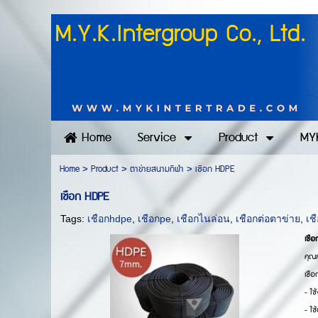
M.Y.K.Intergroup Co., Ltd.
Home
Service
Product
MYK
Home
>
Product
>
ตาข่ายสนามกีฬา
>
เชือก HDPE
เชือก HDPE
Tags:
เชือกhdpe
,
เชือกpe
,
เชือกไนล่อน
,
เชือกต่อตาข่าย
,
เช
เชือ
คุณส
เชือ
- ใช
- ใช