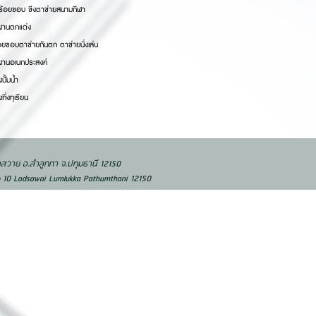
ช้ร้อยขอบ ขึงตาข่ายสนามกีฬา
้งานตกแต่ง
อยขอบตาข่ายกันตก ตาข่ายนั่งเล่น
้งานอเนกประสงค์
งปั้มน้ำ
กิ่งทุเรียน
ลาดสวาย อ.ลำลูกกา จ.ปทุมธานี 12150
Ladsawai Lumlukka Pathumthani 12150